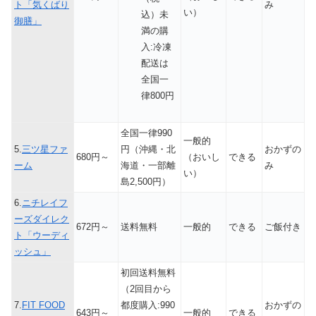
ト「気くばり
み
い）
込）未
御膳」
満の購
入:冷凍
配送は
全国一
律800円
全国一律990
一般的
5.
三ツ星ファ
円（沖縄・北
おかずの
680円～
（おいし
できる
ーム
海道・一部離
み
い）
島2,500円）
6.
ニチレイフ
ーズダイレク
672円～
送料無料
一般的
できる
ご飯付き
ト「ウーディ
ッシュ」
初回送料無料
（2回目から
7.
FIT FOOD
都度購入:990
おかずの
643円～
一般的
できる