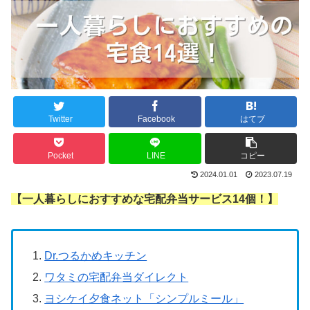
Twitter
Facebook
はてブ
Pocket
LINE
コピー
2024.01.01
2023.07.19
【一人暮らしにおすすめな宅配弁当サービス14個！】
Dr.つるかめキッチン
ワタミの宅配弁当ダイレクト
ヨシケイ夕食ネット「シンプルミール」