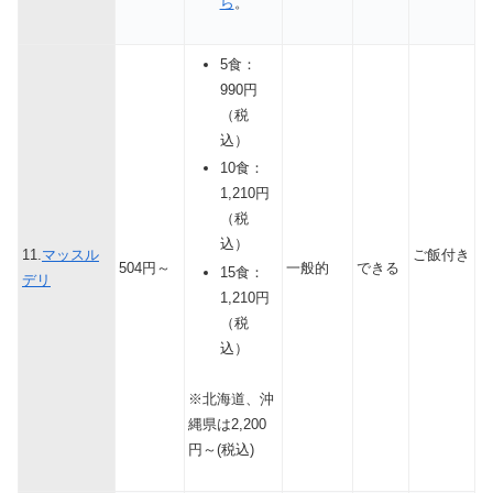
ら
。
5食：
990円
（税
込）
10食：
1,210円
（税
込）
11.
マッスル
ご飯付き
504円～
一般的
できる
15食：
デリ
1,210円
（税
込）
※北海道、沖
縄県は2,200
円～(税込)