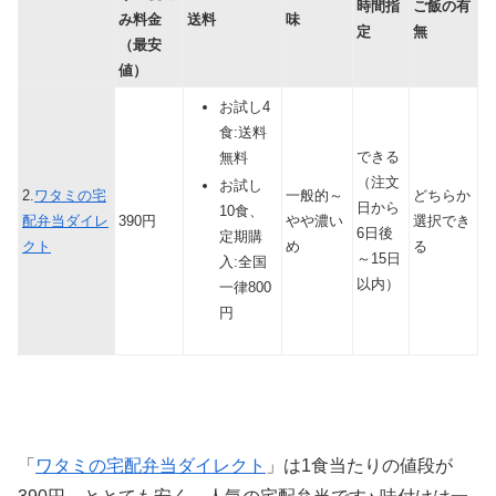
時間指
ご飯の有
み料金
送料
味
定
無
（最安
値）
お試し4
食:送料
できる
無料
（注文
お試し
2.
ワタミの宅
一般的～
どちらか
日から
10食、
配弁当ダイレ
390円
やや濃い
選択でき
6日後
定期購
クト
め
る
～15日
入:全国
以内）
一律800
円
「
ワタミの宅配弁当ダイレクト
」は
1食当たりの値段が