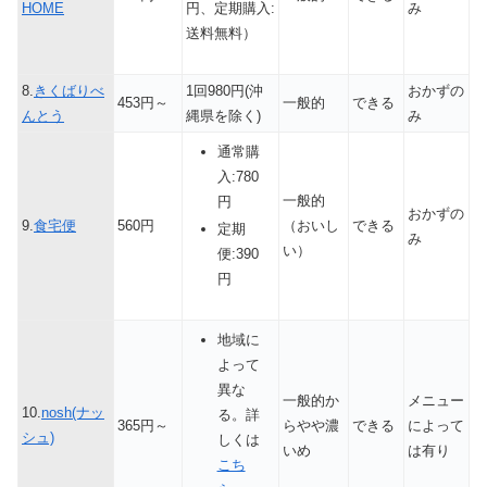
HOME
円、定期購入:
み
送料無料）
8.
きくばりべ
1回980円(沖
おかずの
453円～
一般的
できる
んとう
縄県を除く)
み
通常購
入:780
一般的
円
おかずの
9.
食宅便
560円
（おいし
できる
定期
み
い）
便:390
円
地域に
よって
異な
一般的か
メニュー
10.
nosh(ナッ
る。詳
365円～
らやや濃
できる
によって
シュ)
しくは
いめ
は有り
こち