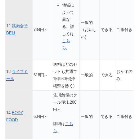
地域に
よって
異な
一般的
12.
筋肉食堂
る。詳
734円～
（おいし
できる
ご飯付き
DELI
しくは
い）
こち
ら
。
送料はどのセ
13.
ライフミ
ットも共通で
おかずの
518円～
一般的
できる
ール
1回980円(沖
み
縄県を除く)
佐川急便のク
ール便:1,200
円～
14.
BODY
604円～
一般的
できる
ご飯付き
FOOD
詳細は
こち
ら
。