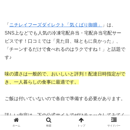
「
ニチレイフーズダイレクト「気くばり御膳」
」は、
SNS上などでも人気の冷凍宅配弁当・宅配弁当宅配サー
ビスです！口コミでは「見た目、味ともに良かった」、
「チーンするだけで食べれるのはラクですね！」と話題で
す♪
味の濃さは一般的で、おいしいと評判！配達日時指定がで
き、一人暮らしの食事に最適です。
ご飯は付いていないので各自で準備する必要があります。
詳しい内容は、下の公式サイトでぜひチェックしてみてく
ださいね♪
※以下リンク先が通販最安値
ホーム
検索
トップ
サイドバー