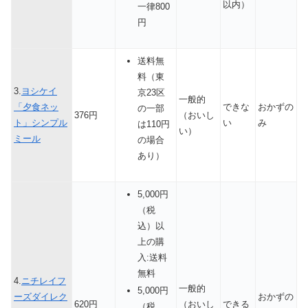
以内）
一律800
円
送料無
料（東
3.
ヨシケイ
京23区
一般的
「夕食ネッ
できな
おかずの
の一部
376円
（おいし
ト」シンプル
い
み
は110円
い）
ミール
の場合
あり）
5,000円
（税
込）以
上の購
入:送料
無料
4.
ニチレイフ
一般的
5,000円
ーズダイレク
おかずの
620円
（おいし
できる
（税