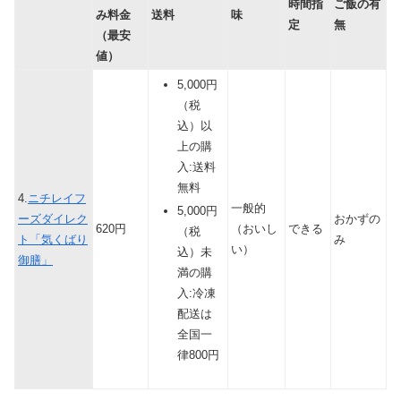
時間指
ご飯の有
み料金
送料
味
定
無
（最安
値）
5,000円
（税
込）以
上の購
入:送料
無料
4.
ニチレイフ
一般的
5,000円
ーズダイレク
おかずの
620円
（おいし
できる
（税
ト「気くばり
み
い）
込）未
御膳」
満の購
入:冷凍
配送は
全国一
律800円