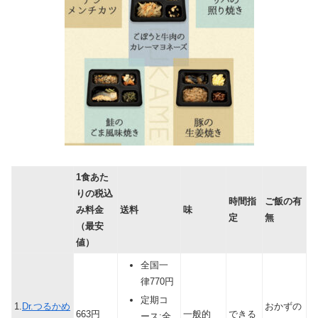
1食あた
りの税込
時間指
ご飯の有
み料金
送料
味
定
無
（最安
値）
全国一
律770円
定期コ
1.
Dr.つるかめ
おかずの
663円
一般的
できる
ース:全