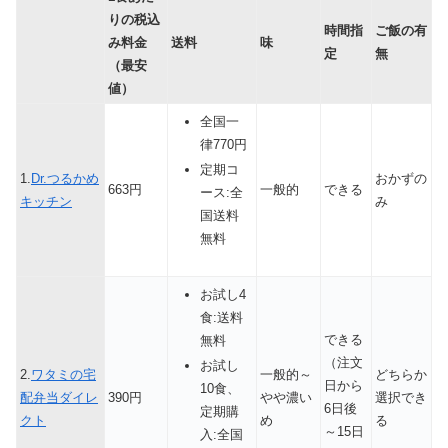
りの税込
時間指
ご飯の有
み料金
送料
味
定
無
（最安
値）
全国一
律770円
定期コ
1.
Dr.つるかめ
おかずの
663円
一般的
できる
ース:全
キッチン
み
国送料
無料
お試し4
食:送料
できる
無料
（注文
お試し
2.
ワタミの宅
一般的～
どちらか
日から
10食、
配弁当ダイレ
390円
やや濃い
選択でき
6日後
定期購
クト
め
る
～15日
入:全国