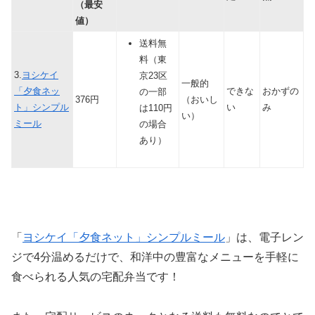
（最安
値）
送料無
料（東
3.
ヨシケイ
京23区
一般的
「夕食ネッ
できな
おかずの
の一部
376円
（おいし
ト」シンプル
い
み
は110円
い）
ミール
の場合
あり）
「
ヨシケイ「夕食ネット」シンプルミール
」は、電子レン
ジで4分温めるだけで、和洋中の豊富なメニューを手軽に
食べられる人気の宅配弁当です！