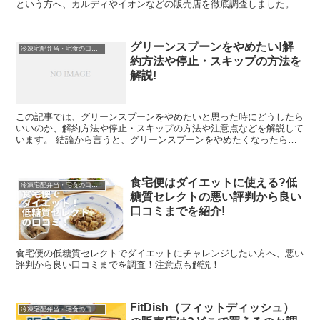
という方へ、カルディやイオンなどの販売店を徹底調査しました。
グリーンスプーンをやめたい!解
冷凍宅配弁当・宅食の口コミなど
約方法や停止・スキップの方法を
解説!
この記事では、グリーンスプーンをやめたいと思った時にどうしたら
いいのか、解約方法や停止・スキップの方法や注意点などを解説して
います。 結論から言うと、グリーンスプーンをやめたくなったら、
WEBから簡単に解約することができます。初回注文分の...
食宅便はダイエットに使える?低
冷凍宅配弁当・宅食の口コミなど
糖質セレクトの悪い評判から良い
口コミまでを紹介!
食宅便の低糖質セレクトでダイエットにチャレンジしたい方へ、悪い
評判から良い口コミまでを調査！注意点も解説！
FitDish（フィットディッシュ）
冷凍宅配弁当・宅食の口コミなど