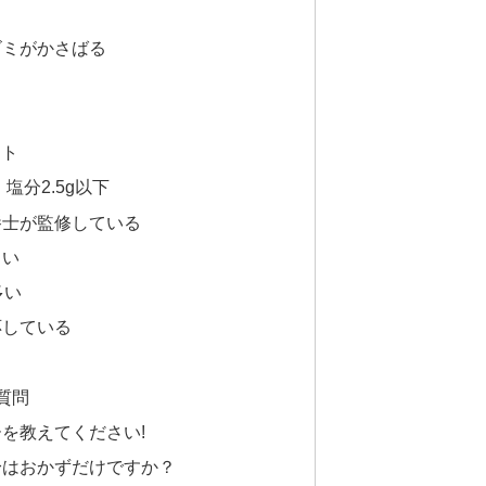
ゴミがかさばる
ット
塩分2.5g以下
養士が監修している
しい
多い
応している
る質問
を教えてください!
身はおかずだけですか？