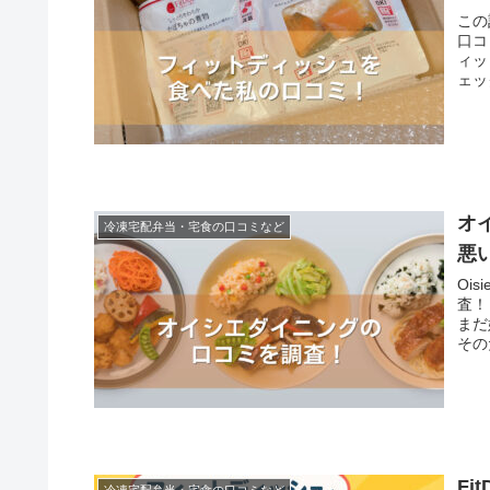
この
口コ
ィッ
ェッ
オイ
冷凍宅配弁当・宅食の口コミなど
悪
Oi
査！
まだ
その
ト・
思い
F