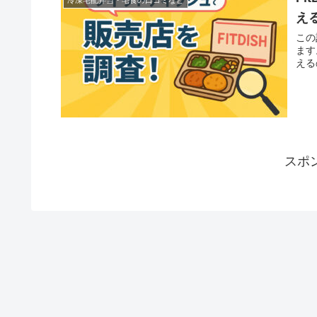
冷凍宅配弁当・宅食の口コミなど
え
この
ます
える
スポ