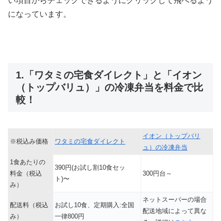
い項目からチェックできるようにクリックして飛べるよう
になっています。
1.「ワタミの宅食ダイレクト」と「イオン
（トップバリュ）」の冷凍弁当を料金で比
較！
イオン（トップバリ
※税込み価格
ワタミの宅食ダイレクト
ュ）の冷凍弁当
1食あたりの
390円(お試し割10食セッ
料金（税込
300円台～
ト)〜
み）
ネットスーパーの場合
配送料（税込
お試し10食、定期購入:全国
配送地域によって異な
み）
一律800円