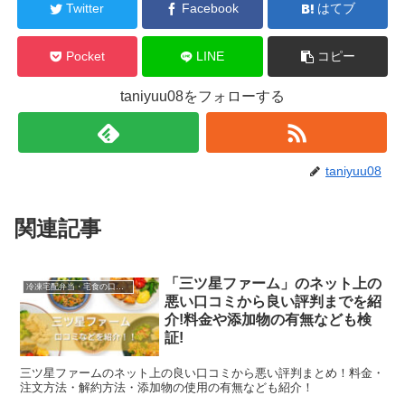
Twitter
Facebook
はてブ
Pocket
LINE
コピー
taniyuu08をフォローする
taniyuu08
関連記事
「三ツ星ファーム」のネット上の
冷凍宅配弁当・宅食の口コミなど
悪い口コミから良い評判までを紹
介!料金や添加物の有無なども検
証!
三ツ星ファームのネット上の良い口コミから悪い評判まとめ！料金・
注文方法・解約方法・添加物の使用の有無なども紹介！