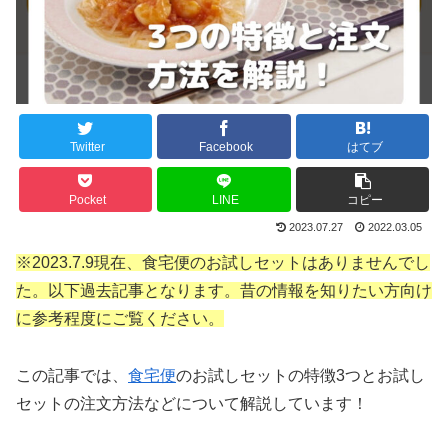
Twitter
Facebook
はてブ
Pocket
LINE
コピー
2023.07.27
2022.03.05
※2023.7.9現在、食宅便のお試しセットはありませんでし
た。以下過去記事となります。昔の情報を知りたい方向け
に参考程度にご覧ください。
この記事では、
食宅便
のお試しセットの特徴3つとお試し
セットの注文方法などについて解説
しています！