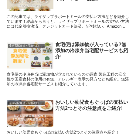
この記事では、ライザップサポートミールの支払い方法などを紹介し
ています！結論から言うと、ライザップサポートミールの支払い方法
には代金引換決済、クレジットカード決済、NP後払い、Amazon
Payがあります。
食宅便は添加物が入っている?無
冷凍宅配弁当・宅食の口コミなど
添加の冷凍弁当宅配サービスも紹
介!
食宅便の冷凍弁当は添加物が含まれているのか調査!製造工程の安全
性や国産食材の使用の有無、アレルギー表示の見方なども紹介。無添
加の冷凍弁当宅配サービスも紹介しています。
おいしい幼児食もぐっぱの支払い
冷凍宅配弁当・宅食の口コミなど
方法2つとその注意点をご紹介!
おいしい幼児食もぐっぱの支払い方法2つとその注意点を紹介！