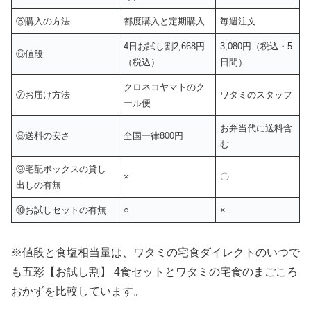
⑤購入の方法
都度購入と定期購入
毎週注文
4日お試し割2,668円
3,080円（税込・5
⑥値段
（税込）
日間）
クロネコヤマトのク
⑦お届け方法
ワタミのスタッフ
ール便
お弁当代に送料含
⑧送料の安さ
全国一律800円
む
⑨宅配ボックスの貸し
×
〇
出しの有無
⑩お試しセットの有無
○
×
※値段と食塩相当量は、ワタミの宅食ダイレクトのいつで
も五彩【お試し割】 4食セットとワタミの宅食のまごころ
おかずを比較しています。