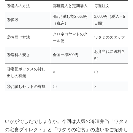
⑤購入の方法
都度購入と定期購入
毎週注文
4日お試し割2,668円
3,080円（税込・5
⑥値段
（税込）
日間）
クロネコヤマトのク
⑦お届け方法
ワタミのスタッフ
ール便
お弁当代に送料含
⑧送料の安さ
全国一律800円
む
⑨宅配ボックスの貸し
×
〇
出しの有無
⑩お試しセットの有無
〇
×
いかがでしたでしょうか。今回は人気の冷凍弁当「ワタミ
の宅食ダイレクト」と「ワタミの宅食」の違いをご紹介し