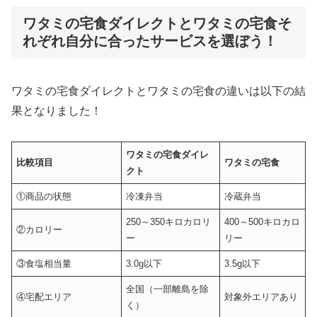
ワタミの宅食ダイレクトとワタミの宅食そ
れぞれ自分に合ったサービスを選ぼう！
ワタミの宅食ダイレクトとワタミの宅食の違いは以下の結
果となりました！
ワタミの宅食ダイレ
比較項目
ワタミの宅食
クト
①商品の状態
冷凍弁当
冷蔵弁当
250～350キロカロリ
400～500キロカロ
②カロリー
ー
リー
③食塩相当量
3.0g以下
3.5g以下
全国（一部離島を除
④宅配エリア
対象外エリアあり
く）